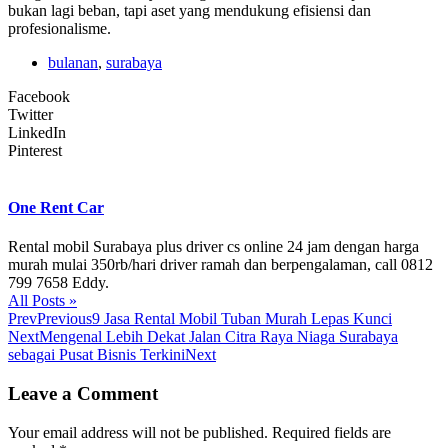
bukan lagi beban, tapi aset yang mendukung efisiensi dan
profesionalisme.
bulanan
,
surabaya
Facebook
Twitter
LinkedIn
Pinterest
One Rent Car
Rental mobil Surabaya plus driver cs online 24 jam dengan harga
murah mulai 350rb/hari driver ramah dan berpengalaman, call 0812
799 7658 Eddy.
All Posts »
Prev
Previous
9 Jasa Rental Mobil Tuban Murah Lepas Kunci
Next
Mengenal Lebih Dekat Jalan Citra Raya Niaga Surabaya
sebagai Pusat Bisnis Terkini
Next
Leave a Comment
Your email address will not be published.
Required fields are