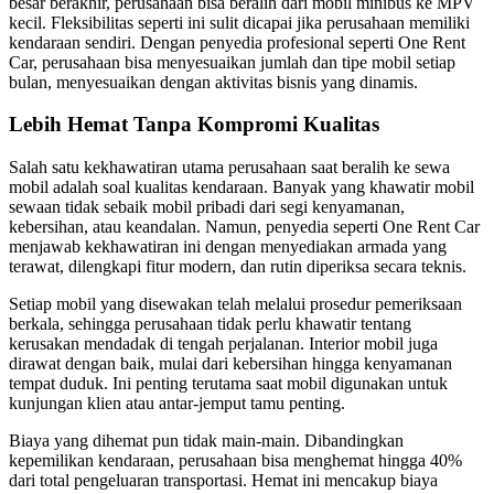
besar berakhir, perusahaan bisa beralih dari mobil minibus ke MPV
kecil. Fleksibilitas seperti ini sulit dicapai jika perusahaan memiliki
kendaraan sendiri. Dengan penyedia profesional seperti One Rent
Car, perusahaan bisa menyesuaikan jumlah dan tipe mobil setiap
bulan, menyesuaikan dengan aktivitas bisnis yang dinamis.
Lebih Hemat Tanpa Kompromi Kualitas
Salah satu kekhawatiran utama perusahaan saat beralih ke sewa
mobil adalah soal kualitas kendaraan. Banyak yang khawatir mobil
sewaan tidak sebaik mobil pribadi dari segi kenyamanan,
kebersihan, atau keandalan. Namun, penyedia seperti One Rent Car
menjawab kekhawatiran ini dengan menyediakan armada yang
terawat, dilengkapi fitur modern, dan rutin diperiksa secara teknis.
Setiap mobil yang disewakan telah melalui prosedur pemeriksaan
berkala, sehingga perusahaan tidak perlu khawatir tentang
kerusakan mendadak di tengah perjalanan. Interior mobil juga
dirawat dengan baik, mulai dari kebersihan hingga kenyamanan
tempat duduk. Ini penting terutama saat mobil digunakan untuk
kunjungan klien atau antar-jemput tamu penting.
Biaya yang dihemat pun tidak main-main. Dibandingkan
kepemilikan kendaraan, perusahaan bisa menghemat hingga 40%
dari total pengeluaran transportasi. Hemat ini mencakup biaya