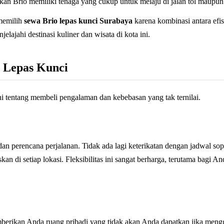
 Brio memiliki tenaga yang cukup untuk melaju di jalan tol maupun t
memilih
sewa Brio lepas kunci Surabaya
karena kombinasi antara efis
elajahi destinasi kuliner dan wisata di kota ini.
 Lepas Kunci
i tentang membeli pengalaman dan kebebasan yang tak ternilai.
an perencana perjalanan. Tidak ada lagi keterikatan dengan jadwal so
an di setiap lokasi. Fleksibilitas ini sangat berharga, terutama bagi 
emberikan Anda ruang pribadi yang tidak akan Anda dapatkan jika mengg