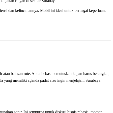
anjakan ringan di sekitar Surabaya.
iensi dan kelincahannya. Mobil ini ideal untuk berbagai keperluan,
pir atau batasan rute. Anda bebas memutuskan kapan harus berangkat,
Anda yang memiliki agenda padat atau ingin menjelajahi Surabaya
unakan sopir. Ini sempurna untuk diskusi bisnis rahasia, momen