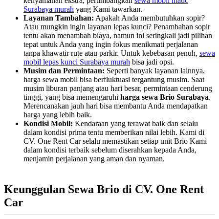
kenyamanan ekstra, pertimbangkan
sewa mobil matic
Surabaya murah
yang Kami tawarkan.
Layanan Tambahan:
Apakah Anda membutuhkan sopir?
Atau mungkin ingin layanan lepas kunci? Penambahan sopir
tentu akan menambah biaya, namun ini seringkali jadi pilihan
tepat untuk Anda yang ingin fokus menikmati perjalanan
tanpa khawatir rute atau parkir. Untuk kebebasan penuh,
sewa
mobil lepas kunci Surabaya murah
bisa jadi opsi.
Musim dan Permintaan:
Seperti banyak layanan lainnya,
harga sewa mobil bisa berfluktuasi tergantung musim. Saat
musim liburan panjang atau hari besar, permintaan cenderung
tinggi, yang bisa memengaruhi
harga sewa Brio Surabaya
.
Merencanakan jauh hari bisa membantu Anda mendapatkan
harga yang lebih baik.
Kondisi Mobil:
Kendaraan yang terawat baik dan selalu
dalam kondisi prima tentu memberikan nilai lebih. Kami di
CV. One Rent Car selalu memastikan setiap unit Brio Kami
dalam kondisi terbaik sebelum diserahkan kepada Anda,
menjamin perjalanan yang aman dan nyaman.
Keunggulan Sewa Brio di CV. One Rent
Car