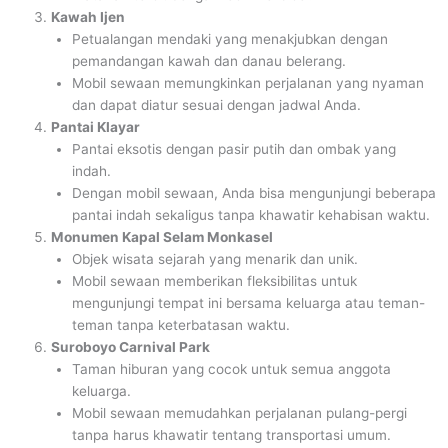
Kawah Ijen
Petualangan mendaki yang menakjubkan dengan
pemandangan kawah dan danau belerang.
Mobil sewaan memungkinkan perjalanan yang nyaman
dan dapat diatur sesuai dengan jadwal Anda.
Pantai Klayar
Pantai eksotis dengan pasir putih dan ombak yang
indah.
Dengan mobil sewaan, Anda bisa mengunjungi beberapa
pantai indah sekaligus tanpa khawatir kehabisan waktu.
Monumen Kapal Selam Monkasel
Objek wisata sejarah yang menarik dan unik.
Mobil sewaan memberikan fleksibilitas untuk
mengunjungi tempat ini bersama keluarga atau teman-
teman tanpa keterbatasan waktu.
Suroboyo Carnival Park
Taman hiburan yang cocok untuk semua anggota
keluarga.
Mobil sewaan memudahkan perjalanan pulang-pergi
tanpa harus khawatir tentang transportasi umum.