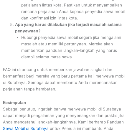
perjalanan lintas kota. Pastikan untuk menyampaikan
rencana perjalanan Anda kepada penyedia sewa mobil
dan konfirmasi izin lintas kota.
Apa yang harus dilakukan jika terjadi masalah selama
penyewaan?
Hubungi penyedia sewa mobil segera jika mengalami
masalah atau memiliki pertanyaan. Mereka akan
memberikan panduan langkah-langkah yang harus
diambil selama masa sewa.
FAQ ini dirancang untuk memberikan jawaban singkat dan
bermanfaat bagi mereka yang baru pertama kali menyewa mobil
di Surabaya. Semoga dapat membantu Anda merencanakan
perjalanan tanpa hambatan.
Kesimpulan
Sebagai penutup, ingatlah bahwa menyewa mobil di Surabaya
dapat menjadi pengalaman yang menyenangkan dan praktis jika
Anda mengetahui langkah-langkahnya. Kami berharap Panduan
Sewa Mobil di Surabaya
untuk Pemula ini membantu Anda