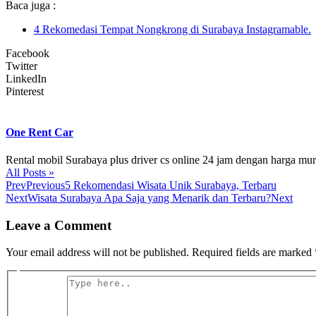
Baca juga :
4 Rekomedasi Tempat Nongkrong di Surabaya Instagramable.
Facebook
Twitter
LinkedIn
Pinterest
One Rent Car
Rental mobil Surabaya plus driver cs online 24 jam dengan harga mu
All Posts »
Prev
Previous
5 Rekomendasi Wisata Unik Surabaya, Terbaru
Next
Wisata Surabaya Apa Saja yang Menarik dan Terbaru?
Next
Leave a Comment
Your email address will not be published.
Required fields are marked