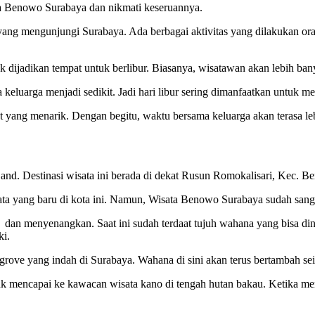
ata Benowo Surabaya dan nikmati keseruannya.
yang mengunjungi Surabaya. Ada berbagai aktivitas yang dilakukan oran
 dijadikan tempat untuk berlibur. Biasanya, wisatawan akan lebih bany
keluarga menjadi sedikit. Jadi hari libur sering dimanfaatkan untuk m
mpat yang menarik. Dengan begitu, waktu bersama keluarga akan terasa 
nd. Destinasi wisata ini berada di dekat Rusun Romokalisari, Kec. 
ata yang baru di kota ini. Namun, Wisata Benowo Surabaya sudah sang
n menyenangkan. Saat ini sudah terdaat tujuh wahana yang bisa dinik
ki.
rove yang indah di Surabaya. Wahana di sini akan terus bertambah sei
k mencapai ke kawacan wisata kano di tengah hutan bakau. Ketika men