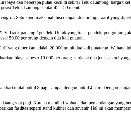
rabaya dan beberapa pulau kecil di sekitar Teluk Lamong. harga tiket
pesisi Teluk Lamong sekitar 45 – 50 menit.
angrof. Satu kano maksimal diisi dengan dua orang. Taarif yang dipe
TV Track panjang / pendek. Untuk yang track pendek, pengunjung aka
sar 50.00 per orang dengan dua kali putaran.
arif yang diberikan adalah 20.000 untuk dua kali putataran. Wahana in
rkan biaya sebesar 10.000 per orang. terdapat dua jenis sekoci yang 
iap hari mulai pukul 8 pagi sampai dengan pukul 4 sore. Dengan panj
ya datang saat pagi. Karena memiliki wahana dan pemandangan yang b
erikan fasilitas seperti stand kuliner dan sovenir. Hal ini akan mem