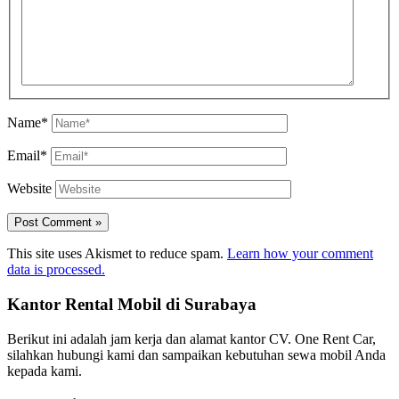
Name*
Email*
Website
This site uses Akismet to reduce spam.
Learn how your comment
data is processed.
Kantor Rental Mobil di Surabaya
Berikut ini adalah jam kerja dan alamat kantor CV. One Rent Car,
silahkan hubungi kami dan sampaikan kebutuhan sewa mobil Anda
kepada kami.