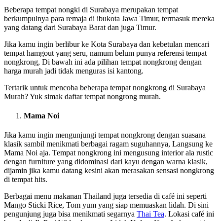
Beberapa tempat nongki di Surabaya merupakan tempat
berkumpulnya para remaja di ibukota Jawa Timur, termasuk mereka
yang datang dari Surabaya Barat dan juga Timur.
Jika kamu ingin berlibur ke Kota Surabaya dan kebetulan mencari
tempat hamgout yang seru, namum belum punya referensi tempat
nongkrong, Di bawah ini ada pilihan tempat nongkrong dengan
harga murah jadi tidak menguras isi kantong.
Tertarik untuk mencoba beberapa tempat nongkrong di Surabaya
Murah? Yuk simak daftar tempat nongrong murah.
Mama Noi
Jika kamu ingin mengunjungi tempat nongkrong dengan suasana
klasik sambil menikmati berbagai ragam suguhannya, Langsung ke
Mama Noi aja. Tempat nongkrong ini mengusung interior ala rustic
dengan furniture yang didominasi dari kayu dengan warna klasik,
dijamin jika kamu datang kesini akan merasakan sensasi nongkrong
di tempat hits.
Berbagai menu makanan Thailand juga tersedia di café ini seperti
Mango Sticki Rice, Tom yum yang siap memuaskan lidah. Di sini
pengunjung juga bisa menikmati segarnya
Thai Tea
. Lokasi café ini