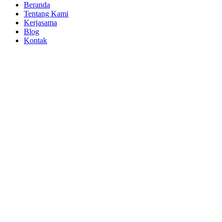
Beranda
Tentang Kami
Kerjasama
Blog
Kontak