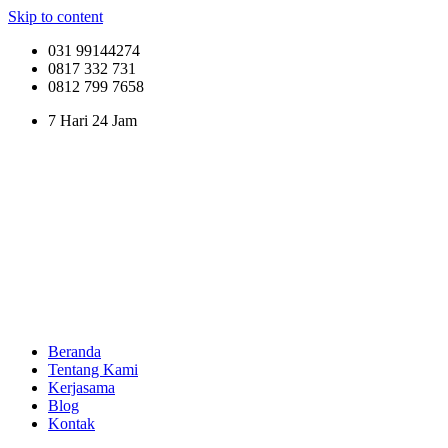
Skip to content
031 99144274
0817 332 731
0812 799 7658
7 Hari 24 Jam
Beranda
Tentang Kami
Kerjasama
Blog
Kontak