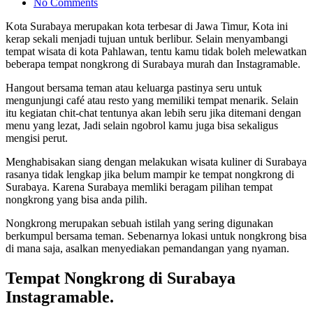
No Comments
Kota Surabaya merupakan kota terbesar di Jawa Timur, Kota ini
kerap sekali menjadi tujuan untuk berlibur. Selain menyambangi
tempat wisata di kota Pahlawan, tentu kamu tidak boleh melewatkan
beberapa tempat nongkrong di Surabaya murah dan Instagramable.
Hangout bersama teman atau keluarga pastinya seru untuk
mengunjungi café atau resto yang memiliki tempat menarik. Selain
itu kegiatan chit-chat tentunya akan lebih seru jika ditemani dengan
menu yang lezat, Jadi selain ngobrol kamu juga bisa sekaligus
mengisi perut.
Menghabisakan siang dengan melakukan wisata kuliner di Surabaya
rasanya tidak lengkap jika belum mampir ke tempat nongkrong di
Surabaya. Karena Surabaya memliki beragam pilihan tempat
nongkrong yang bisa anda pilih.
Nongkrong merupakan sebuah istilah yang sering digunakan
berkumpul bersama teman. Sebenarnya lokasi untuk nongkrong bisa
di mana saja, asalkan menyediakan pemandangan yang nyaman.
Tempat Nongkrong di Surabaya
Instagramable.