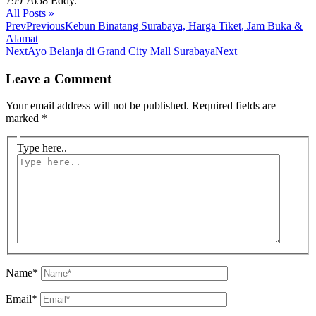
799 7658 Eddy.
All Posts »
Prev
Previous
Kebun Binatang Surabaya, Harga Tiket, Jam Buka &
Alamat
Next
Ayo Belanja di Grand City Mall Surabaya
Next
Leave a Comment
Your email address will not be published.
Required fields are
marked
*
Type here..
Name*
Email*