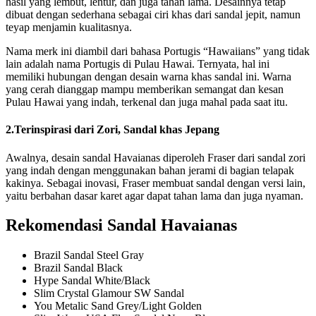
hasil yang lembut, lentur, dan juga tahan lama. Desainnya tetap
dibuat dengan sederhana sebagai ciri khas dari sandal jepit, namun
teyap menjamin kualitasnya.
Nama merk ini diambil dari bahasa Portugis “Hawaiians” yang tidak
lain adalah nama Portugis di Pulau Hawai. Ternyata, hal ini
memiliki hubungan dengan desain warna khas sandal ini. Warna
yang cerah dianggap mampu memberikan semangat dan kesan
Pulau Hawai yang indah, terkenal dan juga mahal pada saat itu.
2.Terinspirasi dari Zori, Sandal khas Jepang
Awalnya, desain sandal Havaianas diperoleh Fraser dari sandal zori
yang indah dengan menggunakan bahan jerami di bagian telapak
kakinya. Sebagai inovasi, Fraser membuat sandal dengan versi lain,
yaitu berbahan dasar karet agar dapat tahan lama dan juga nyaman.
Rekomendasi Sandal Havaianas
Brazil Sandal Steel Gray
Brazil Sandal Black
Hype Sandal White/Black
Slim Crystal Glamour SW Sandal
You Metalic Sand Grey/Light Golden