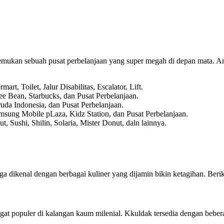
emukan sebuah pusat perbelanjaan yang super megah di depan mata. An
t, Toilet, Jalur Disabilitas, Escalator, Lift.
ee Bean, Starbucks, dan Pusat Perbelanjaan.
uda Indonesia, dan Pusat Perbelanjaan.
msung Mobile pLaza, Kidz Station, dan Pusat Perbelanjaan.
 Sushi, Shilin, Solaria, Mister Donut, daln lainnya.
ga dikenal dengan berbagai kuliner yang dijamin bikin ketagihan. Ber
at populer di kalangan kaum milenial. Kkuldak tersedia dengan bebera