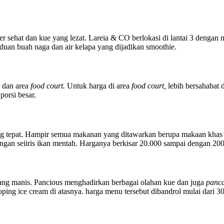
er sehat dan kue yang lezat. Lareia & CO berlokasi di lantai 3 denga
duan buah naga dan air kelapa yang dijadikan smoothie.
r dan area
food court.
Untuk harga di area
food court,
lebih bersahabat
orsi besar.
g tepat. Hampir semua makanan yang ditawarkan berupa makaan khas Je
dengan seiiris ikan mentah. Harganya berkisar 20.000 sampai dengan 20
 yang manis. Pancious menghadirkan berbagai olahan kue dan juga
panca
ing ice cream di atasnya. harga menu tersebut dibandrol mulai dari 3