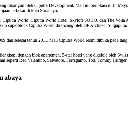
 dibangun oleh Ciputra Development. Mall ini berlokasi di Jl. Mayo
jaan terbesar di kota Surabaya.
ri Mall Ciputra World, Ciputra World Hotel, Skyloft-SOHO, dan The Voil
 desain superblock Ciputra World dirancang oleh DP Architect Singapur
 dan selesai tahun 2011. Mall Ciputra World resmi dibuka pada tangga
dilengkapi dengan blok apartemen, 5-star hotel yang dikelola oleh Sw
nal seperti Red Valentino, Salvatore, Ferragamo, Tod, Tommy Hilfiger,
urabaya