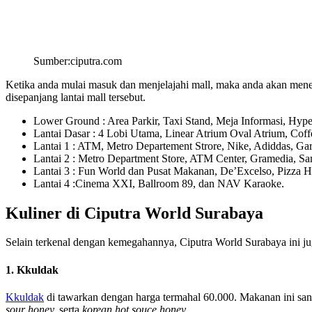
Sumber:ciputra.com
Ketika anda mulai masuk dan menjelajahi mall, maka anda akan men
disepanjang lantai mall tersebut.
Lower Ground : Area Parkir, Taxi Stand, Meja Informasi, Hypermar
Lantai Dasar : 4 Lobi Utama, Linear Atrium Oval Atrium, Coff
Lantai 1 : ATM, Metro Departement Strore, Nike, Adiddas, Gar
Lantai 2 : Metro Department Store, ATM Center, Gramedia, Sa
Lantai 3 : Fun World dan Pusat Makanan, De’Excelso, Pizza Hut,
Lantai 4 :Cinema XXI, Ballroom 89, dan NAV Karaoke.
Kuliner di Ciputra World Surabaya
Selain terkenal dengan kemegahannya, Ciputra World Surabaya ini ju
1. Kkuldak
Kkuldak
di tawarkan dengan harga termahal 60.000. Makanan ini sang
sour honey,
serta
korean hot souce honey.