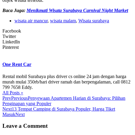
objek wisata tersebut.
Baca Juga:
Menikmati Wisata Surabaya Carnival Night Market
wisata air mancur
,
wisata malam
,
Wisata surabaya
Facebook
Twitter
LinkedIn
Pinterest
One Rent Car
Rental mobil Surabaya plus driver cs online 24 jam dengan harga
murah mulai 350rb/hari driver ramah dan berpengalaman, call 0812
799 7658 Eddy.
All Posts »
Prev
Previous
Penyewaan Apartemen Harian di Surabaya: Pilihan
Penginapan yang Populer
Next
13 Tempat Camping di Surabaya Populer, Harga Tiket
Masuk
Next
Leave a Comment