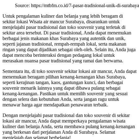
Source: https://mtbfm.co.id/7-pasar-tradisional-unik-di-surabay
Untuk pengalaman kuliner dan belanja yang lebih beragam di
sekitar lokasi Wisata air mancur Surabaya, disarankan untuk
menjelajahi pasar tradisional dan toko souvenir yang terletak di
sekitar area tersebut. Di pasar tradisional, Anda dapat menemukan
berbagai jenis makanan khas Surabaya yang autentik dan unik,
seperti jajanan tradisional, rempah-rempah lokal, serta makanan
ringan yang dapat dijadikan sebagai oleh-oleh. Selain itu, Anda juga
dapat mencoba berinteraksi dengan pedagang lokal untuk
merasakan nuansa pasar tradisional yang ramai dan berwarna.
Sementara itu, di toko souvenir sekitar lokasi air mancur, Anda dapat
menemukan beragam pilihan kenang-kenangan khas Surabaya,
seperti kerajinan tangan, kaos, gantungan kunci, dan berbagai
souvenir menarik lainnya yang dapat dibawa pulang sebagai
kenang-kenangan. Pastikan untuk memilih souvenir yang sesuai
dengan selera dan kebutuhan Anda, serta jangan ragu untuk
menawar harga agar mendapatkan penawaran terbaik.
Dengan menjelajahi pasar tradisional dan toko souvenir di sekitar
lokasi air mancur, Anda dapat memperkaya pengalaman wisata
kuliner dan belanja Anda, serta membawa pulang kenang-kenangan
yang berkesan dari perjalanan Anda di Surabaya. Selamat
menjelajah dan selamat berbelanja!