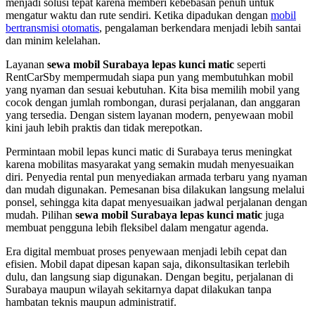
menjadi solusi tepat karena memberi kebebasan penuh untuk
mengatur waktu dan rute sendiri. Ketika dipadukan dengan
mobil
bertransmisi otomatis
, pengalaman berkendara menjadi lebih santai
dan minim kelelahan.
Layanan
sewa mobil Surabaya lepas kunci matic
seperti
RentCarSby mempermudah siapa pun yang membutuhkan mobil
yang nyaman dan sesuai kebutuhan. Kita bisa memilih mobil yang
cocok dengan jumlah rombongan, durasi perjalanan, dan anggaran
yang tersedia. Dengan sistem layanan modern, penyewaan mobil
kini jauh lebih praktis dan tidak merepotkan.
Permintaan mobil lepas kunci matic di Surabaya terus meningkat
karena mobilitas masyarakat yang semakin mudah menyesuaikan
diri. Penyedia rental pun menyediakan armada terbaru yang nyaman
dan mudah digunakan. Pemesanan bisa dilakukan langsung melalui
ponsel, sehingga kita dapat menyesuaikan jadwal perjalanan dengan
mudah. Pilihan
sewa mobil Surabaya lepas kunci matic
juga
membuat pengguna lebih fleksibel dalam mengatur agenda.
Era digital membuat proses penyewaan menjadi lebih cepat dan
efisien. Mobil dapat dipesan kapan saja, dikonsultasikan terlebih
dulu, dan langsung siap digunakan. Dengan begitu, perjalanan di
Surabaya maupun wilayah sekitarnya dapat dilakukan tanpa
hambatan teknis maupun administratif.