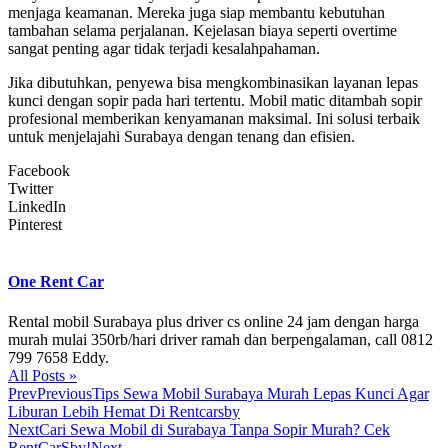
menjaga keamanan. Mereka juga siap membantu kebutuhan
tambahan selama perjalanan. Kejelasan biaya seperti overtime
sangat penting agar tidak terjadi kesalahpahaman.
Jika dibutuhkan, penyewa bisa mengkombinasikan layanan lepas
kunci dengan sopir pada hari tertentu. Mobil matic ditambah sopir
profesional memberikan kenyamanan maksimal. Ini solusi terbaik
untuk menjelajahi Surabaya dengan tenang dan efisien.
Facebook
Twitter
LinkedIn
Pinterest
One Rent Car
Rental mobil Surabaya plus driver cs online 24 jam dengan harga
murah mulai 350rb/hari driver ramah dan berpengalaman, call 0812
799 7658 Eddy.
All Posts »
Prev
Previous
Tips Sewa Mobil Surabaya Murah Lepas Kunci Agar
Liburan Lebih Hemat Di Rentcarsby
Next
Cari Sewa Mobil di Surabaya Tanpa Sopir Murah? Cek
RentCarSby!
Next