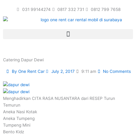
Skip
031 99144274
0817 332 731
0812 799 7658
to
content
Catering Dapur Dewi
By
One Rent Car
July 2, 2017
9:11 am
No Comments
Menghadirkan CITA RASA NUSANTARA dari RESEP Turun
Temurun
Aneka Nasi Kotak
Aneka Tumpeng
Tumpeng Mini
Bento Kidz