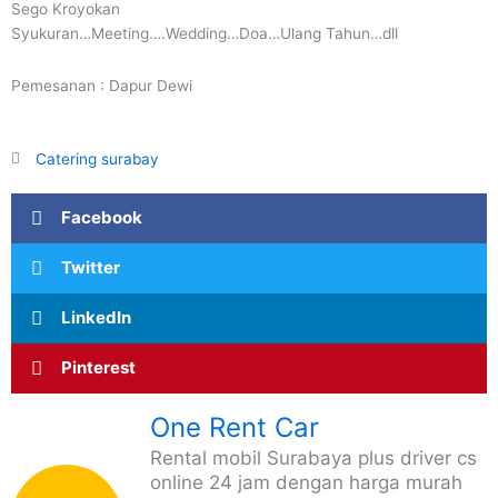
Sego Kroyokan
Syukuran…Meeting….Wedding…Doa…Ulang Tahun…dll
Pemesanan : Dapur Dewi
Catering surabay
Facebook
Twitter
LinkedIn
Pinterest
One Rent Car
Rental mobil Surabaya plus driver cs
online 24 jam dengan harga murah