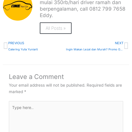
mulai 350rb/hari driver ramah dan
berpengalaman, call 0812 799 7658
Eddy.
All Posts »
Prev
N
PREVIOUS
NEXT
Catering Yulia Yuniarti
Ingin Makan Lezat dan Murah? Promo Grab Food Surabaya Solusinya
Leave a Comment
Your email address will not be published.
Required fields are
marked
*
Type
here..