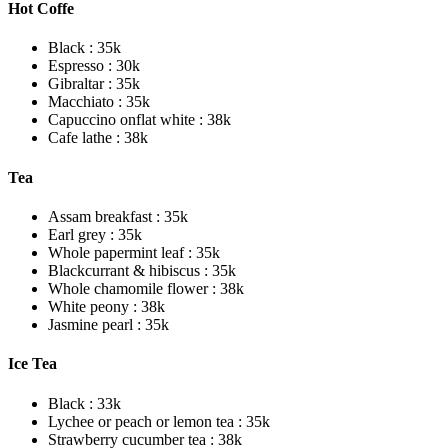
Hot Coffe
Black : 35k
Espresso : 30k
Gibraltar : 35k
Macchiato : 35k
Capuccino onflat white : 38k
Cafe lathe : 38k
Tea
Assam breakfast : 35k
Earl grey : 35k
Whole papermint leaf : 35k
Blackcurrant & hibiscus : 35k
Whole chamomile flower : 38k
White peony : 38k
Jasmine pearl : 35k
Ice Tea
Black : 33k
Lychee or peach or lemon tea : 35k
Strawberry cucumber tea : 38k