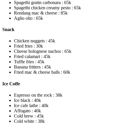
Spagethi gratin carbonara : 65k
Spagethi chicken creamy pesto : 65k
Rendang mac & cheese : 85k
Aglio olio : 65k
Snack
Chicken nuggets : 45k
Fried fries : 30k
Cheese bolognese nachos : 65k
Fried calamari : 45k
Tuffle fries : 45k
Banana fritters : 45k
Fried mac & cheese balls : 60k
Ice Coffe
Espresso on the rock : 38k
Ice black : 40k
Ice cafe lathe : 40k
Affogato : 40k
Cold brew : 45k
Cold white : 38k