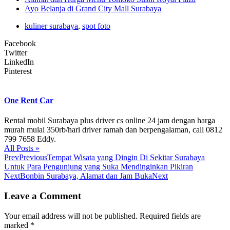
Ayo Belanja di Grand City Mall Surabaya
kuliner surabaya
,
spot foto
Facebook
Twitter
LinkedIn
Pinterest
One Rent Car
Rental mobil Surabaya plus driver cs online 24 jam dengan harga
murah mulai 350rb/hari driver ramah dan berpengalaman, call 0812
799 7658 Eddy.
All Posts »
Prev
Previous
Tempat Wisata yang Dingin Di Sekitar Surabaya
Untuk Para Pengunjung yang Suka Mendinginkan Pikiran
Next
Bonbin Surabaya, Alamat dan Jam Buka
Next
Leave a Comment
Your email address will not be published.
Required fields are
marked
*