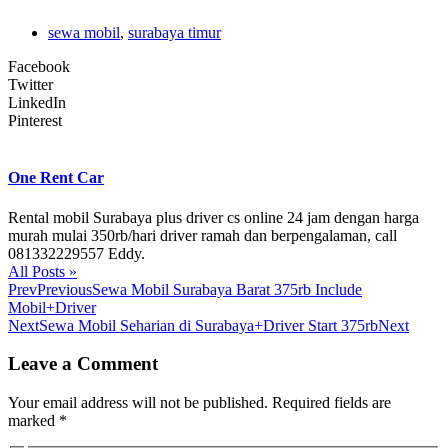
sewa mobil
,
surabaya timur
Facebook
Twitter
LinkedIn
Pinterest
One Rent Car
Rental mobil Surabaya plus driver cs online 24 jam dengan harga
murah mulai 350rb/hari driver ramah dan berpengalaman, call
081332229557 Eddy.
All Posts »
Prev
Previous
Sewa Mobil Surabaya Barat 375rb Include
Mobil+Driver
Next
Sewa Mobil Seharian di Surabaya+Driver Start 375rb
Next
Leave a Comment
Your email address will not be published.
Required fields are
marked
*