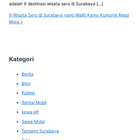
adalah 9 destinasi wisata seru di Surabaya […]
9 Wisata Seru di Surabaya yang Wajib Kamu Kunjungi
Read
More »
Kategori
Berita
Blog
Kuliner
Rental Mobil
sewa elf
Sewa Mobil
Tentang Surabaya