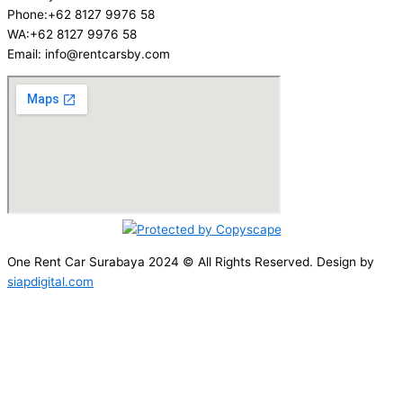
Phone:+62 8127 9976 58
WA:+62 8127 9976 58
Email: info@rentcarsby.com
One Rent Car Surabaya 2024 © All Rights Reserved. Design by
siapdigital.com